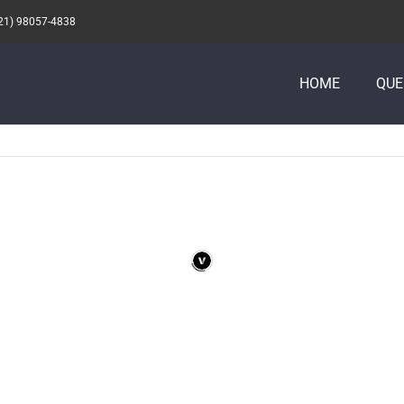
21) 98057-4838
HOME
QU