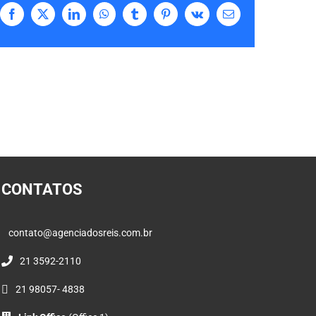
Facebook
X
LinkedIn
WhatsApp
Tumblr
Pinterest
Vk
E-
mail
CONTATOS
contato@agenciadosreis.com.br
21 3592-2110
21 98057- 4838